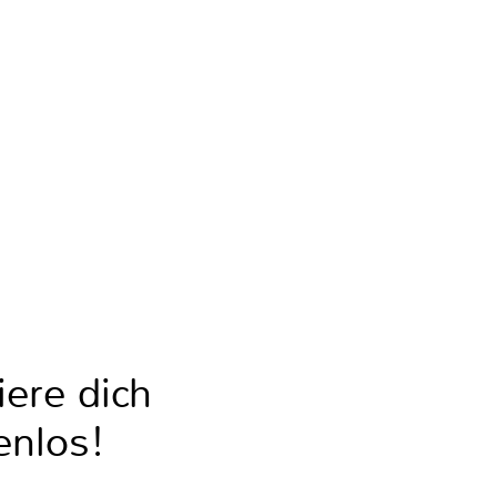
iere dich
enlos!