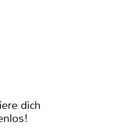
iere dich
enlos!